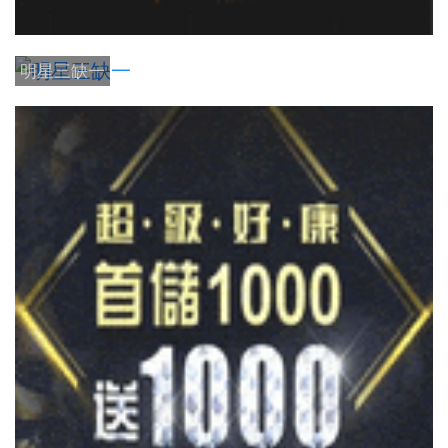
明星三缺一