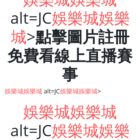
alt=JC
娛樂城
娛樂
城
>
點擊圖片註冊
免費看線上直播賽
事
娛樂城
娛樂城
alt=JC
娛樂城
娛樂城
>
娛樂城
娛樂城
alt=JC
娛樂城
娛樂