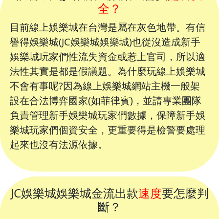
全？
目前線上娛樂城在台灣是屬在灰色地帶。有信
譽得娛樂城(JC娛樂城娛樂城)也從沒造成新手
娛樂城玩家們性流失資金或惹上官司，所以適
法性其實是都是假議題。為什麼玩線上娛樂城
不會有事呢?因為線上娛樂城網站主機一般架
設在合法博弈國家(如菲律賓)，並請專業團隊
負責管理新手娛樂城玩家們數據，保障新手娛
樂城玩家們個資安全，更重要得是檢警要處理
起來也沒有法源依據。
JC娛樂城娛樂城金流出款
速度
要怎麼判
斷？