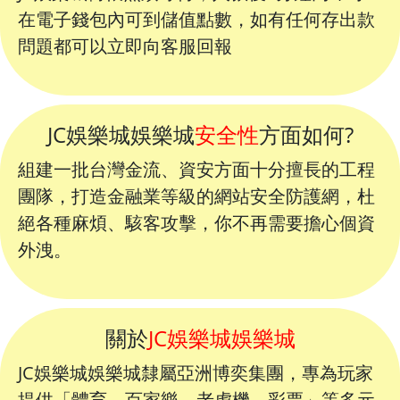
在電子錢包內可到儲值點數，如有任何存出款
問題都可以立即向客服回報
JC娛樂城娛樂城
安全性
方面如何?
組建一批台灣金流、資安方面十分擅長的工程
團隊，打造金融業等級的網站安全防護網，杜
絕各種麻煩、駭客攻擊，你不再需要擔心個資
外洩。
關於
JC娛樂城娛樂城
JC娛樂城娛樂城隸屬亞洲博奕集團，專為玩家
提供「體育、百家樂、老虎機、彩票」等多元