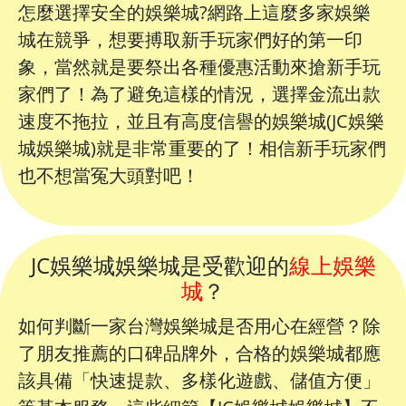
怎麼選擇安全的娛樂城?網路上這麼多家娛樂
城在競爭，想要搏取新手玩家們好的第一印
象，當然就是要祭出各種優惠活動來搶新手玩
家們了！為了避免這樣的情況，選擇金流出款
速度不拖拉，並且有高度信譽的娛樂城(JC娛樂
城娛樂城)就是非常重要的了！相信新手玩家們
也不想當冤大頭對吧！
JC娛樂城娛樂城是受歡迎的
線上娛樂
城
？
如何判斷一家台灣娛樂城是否用心在經營？除
了朋友推薦的口碑品牌外，合格的娛樂城都應
該具備「快速提款、多樣化遊戲、儲值方便」