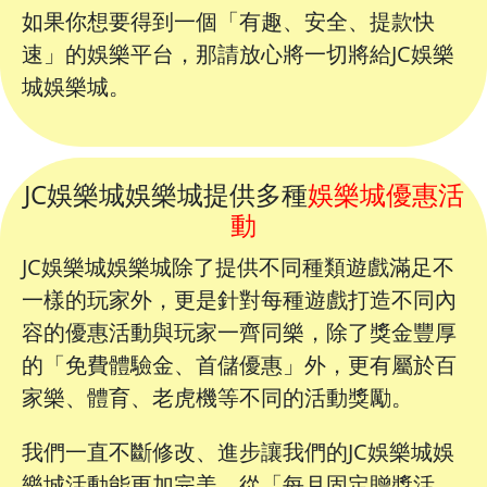
如果你想要得到一個「有趣、安全、提款快
速」的娛樂平台，那請放心將一切將給JC娛樂
城娛樂城。
JC娛樂城娛樂城提供多種
娛樂城優惠活
動
JC娛樂城娛樂城除了提供不同種類遊戲滿足不
一樣的玩家外，更是針對每種遊戲打造不同內
容的優惠活動與玩家一齊同樂，除了獎金豐厚
的「免費體驗金、首儲優惠」外，更有屬於百
家樂、體育、老虎機等不同的活動獎勵。
我們一直不斷修改、進步讓我們的JC娛樂城娛
樂城活動能更加完美，從「每月固定贈獎活