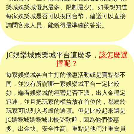
樂城娛樂城優惠最多、限制最少)。如果想知道
每家娛樂城是否可以換回台幣，建議可以直接
詢問客服人員，能獲得最準確的答案。
JC娛樂城娛樂城平台這麼多，
該怎麼選
擇呢？
每家娛樂城各自主打的優惠活動或是賣點都不
同，並沒有所謂哪一家娛樂城平台一定比較
好，端看娛樂城的經營是否正派，出入金穩定
迅速，並且把玩家的權益放在首位的，都屬於
玩家可以列入考慮的選項。但是比較起來還是
JC娛樂城娛樂城比較受歡迎，因為他們優惠
多、出金快、安全性高、重點是他們注重會員