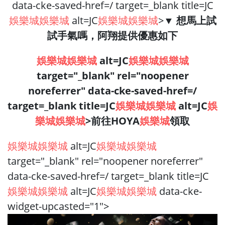
data-cke-saved-href=/ target=_blank title=JC
娛樂城
娛樂城
alt=JC
娛樂城
娛樂城
>
▼ 想馬上試
試手氣嗎，阿翔提供優惠如下
娛樂城
娛樂城
alt=JC
娛樂城
娛樂城
target="_blank" rel="noopener
noreferrer" data-cke-saved-href=/
target=_blank title=JC
娛樂城
娛樂城
alt=JC
娛
樂城
娛樂城
>前往HOYA
娛樂城
領取
娛樂城
娛樂城
alt=JC
娛樂城
娛樂城
target="_blank" rel="noopener noreferrer"
data-cke-saved-href=/ target=_blank title=JC
娛樂城
娛樂城
alt=JC
娛樂城
娛樂城
data-cke-
widget-upcasted="1">