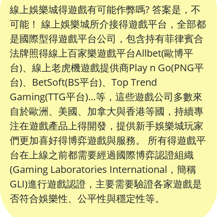
線上娛樂城得遊戲有可能作弊嗎? 答案是，不
可能！ 線上娛樂城所介接得遊戲平台，全部都
是國際型得遊戲平台公司，包含持有菲律賓合
法牌照得線上百家樂遊戲平台Allbet(歐博平
台)、線上老虎機遊戲提供商Play n Go(PNG平
台)、BetSoft(BS平台)、Top Trend
Gaming(TTG平台)…等，這些遊戲公司多數來
自於歐洲、美國、加拿大與香港等國，持續專
注在遊戲產品上得開發，提供新手娛樂城玩家
們更加喜好得博弈遊戲與服務。 所有得遊戲平
台在上線之前都需要經過國際博弈認證組織
(Gaming Laboratories International，簡稱
GLI)進行遊戲認證，主要需要驗證各家遊戲是
否符合娛樂性、公平性與穩定性等。