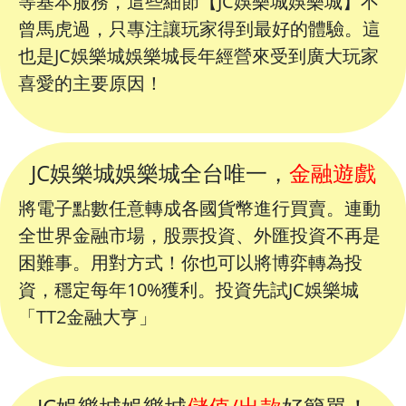
等基本服務，這些細節【JC娛樂城娛樂城】不
曾馬虎過，只專注讓玩家得到最好的體驗。這
也是JC娛樂城娛樂城長年經營來受到廣大玩家
喜愛的主要原因！
JC娛樂城娛樂城全台唯一，
金融遊戲
將電子點數任意轉成各國貨幣進行買賣。連動
全世界金融市場，股票投資、外匯投資不再是
困難事。用對方式！你也可以將博弈轉為投
資，穩定每年10%獲利。投資先試JC娛樂城
「TT2金融大亨」