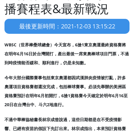
播賽程表&最新戰況
最後更新時間：2021-12-03 13:15:22
WBSC（世界棒壘球總會）今天宣布，6搶1東京奧運最終資格賽將
在明年6月16日於台灣開打，產出最後一席東奧棒球項目門票，不過
到時疫情能否緩和、順利進行，仍是未知數。
今年大部分國際賽事包括東京奧運都因武漢肺炎疫情被打亂，許多
奧運項目資格賽都還沒完成，包括棒球賽事。必須先舉辦的美洲區
資格賽預計在明年6月初開打，6搶1資格賽今天確定於明年6月16至
20日在台灣台中、斗六2地進行。
不過中華棒協秘書長林宗成曾說過，這些日期都是在不受疫情影
響、已經有疫苗的假設下先訂出來。林宗成指出，本來預計資格賽