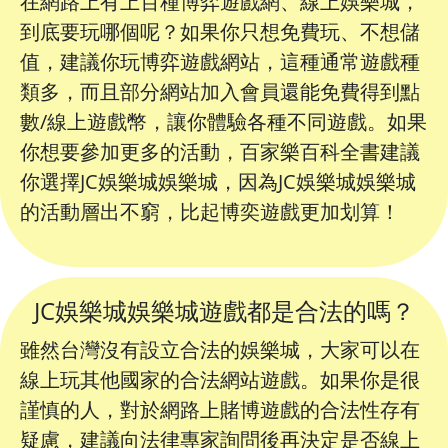
在網路上有上百種博弈遊戲網、線上娛樂城，
到底要玩哪個呢？如果你只想免費玩、不想儲
值，建議你玩博弈遊戲網站，這種通常遊戲種
類多，而且部分網站加入會員還能免費得到點
數/線上遊戲幣，讓你體驗各種不同遊戲。如果
你想要參加更多的活動，百家樂百科全書建議
你選擇JC娛樂城娛樂城，因為JC娛樂城娛樂城
的活動層出不窮，比起博奕遊戲更加划算！
JC娛樂城娛樂城遊戲都是合法的嗎？
雖然台灣沒有設立合法的娛樂城，大家可以在
線上玩其他國家的合法網站遊戲。如果你是很
謹慎的人，對於網路上賭博遊戲的合法性存有
疑慮，建議向法律專家詢問後再決定是否線上