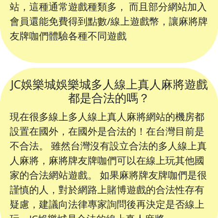
站，這種通常遊戲種類多， 而且部分網站加入
會員還能免費得到點數/線上遊戲幣，讓麻將牌
友牌咖們體驗各種不同遊戲
JC娛樂城娛樂城多人線上真人麻將遊戲
都是合法的嗎？
現在很多線上多人線上真人麻將網站的機房都
設置在國外，在國外是合法的！在台灣目前是
不合法。 雖然台灣沒有設立合法的多人線上真
人麻將，麻將牌友牌咖們可以在線上玩其他國
家的合法網站遊戲。 如果麻將牌友牌咖們是很
謹慎的人，對於網路上賭博遊戲的合法性存有
疑慮，建議向法律專家詢問後再決定是否線上